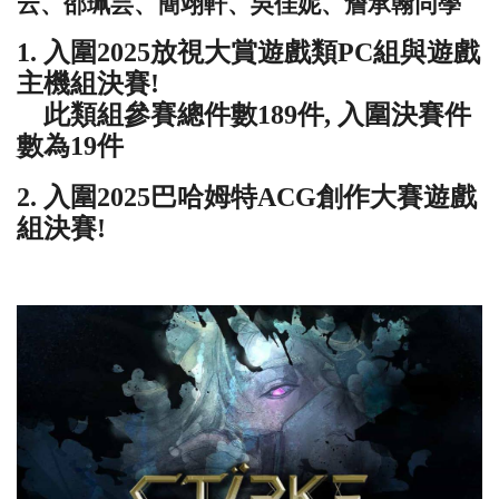
云、邵珮芸、簡翊軒、吳佳妮、詹承翰同學
1. 入圍2025放視大賞遊戲類PC組與遊戲
主機組決賽!
此類組參賽總件數189件, 入圍決賽件
數為19件
2. 入圍2025巴哈姆特ACG創作大賽遊戲
組決賽!