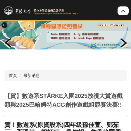
跳
到
主
要
內
容
區
首頁
最新消息
【賀】數遊系STÄRKE入圍2025放視大賞遊戲
類與2025巴哈姆特ACG創作遊戲組競賽決賽!!
賀！數遊系(原資設系)四年級孫佳萱、鄭茹