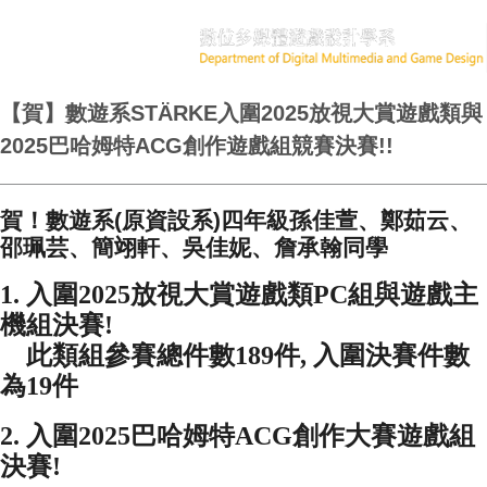
【賀】數遊系STÄRKE入圍2025放視大賞遊戲類與
2025巴哈姆特ACG創作遊戲組競賽決賽!!
賀！數遊系(原資設系)四年級孫佳萱、鄭茹云、
邵珮芸、簡翊軒、吳佳妮、詹承翰同學
1. 入圍2025放視大賞遊戲類PC組與遊戲主
機組決賽!
此類組參賽總件數189件, 入圍決賽件數
為19件
2. 入圍2025巴哈姆特ACG創作大賽遊戲組
決賽!