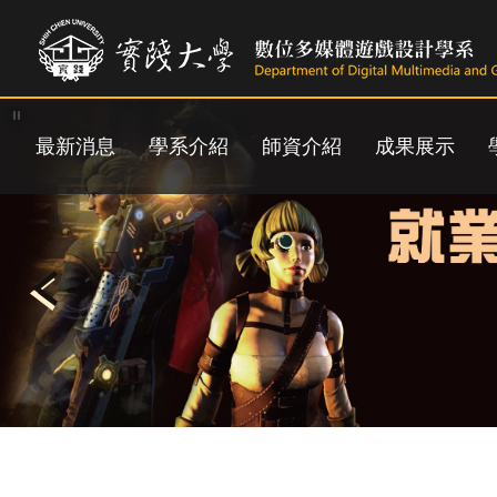
跳
到
主
要
內
容
最新消息
學系介紹
師資介紹
成果展示
區