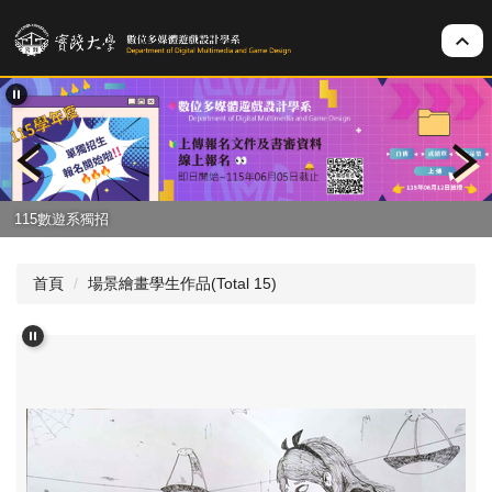
跳
到
主
要
內
容
區
115數遊系獨招
首頁
場景繪畫學生作品(Total 15)