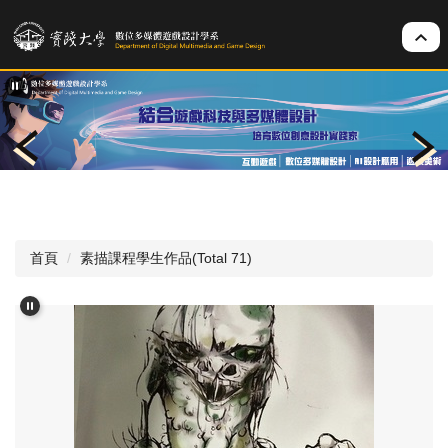
跳
到
主
要
內
容
區
首頁
素描課程學生作品(Total 71)