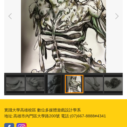
實踐大學高雄校區 數位多媒體遊戲設計學系
地址:高雄市內門區大學路200號 電話:(07)667-8888#4341