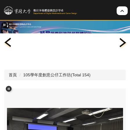
跳
到
主
要
內
容
區
首頁
105學年度創意公仔工作坊(Total 154)