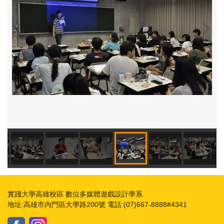
實踐大學高雄校區 數位多媒體遊戲設計學系
地址:高雄市內門區大學路200號 電話:(07)667-8888#4341