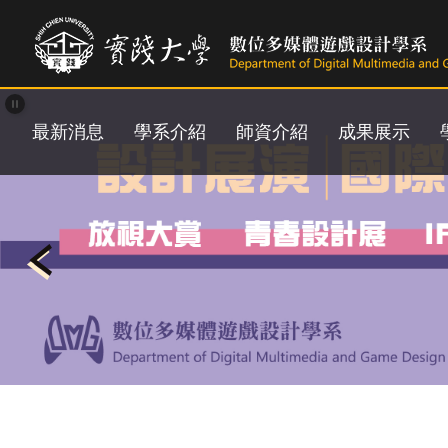
跳
到
主
要
內
容
最新消息
學系介紹
師資介紹
成果展示
區