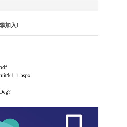
學加入!
.pdf
ruit/k1_1.aspx
Deg?