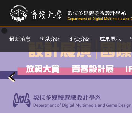
跳
到
主
要
內
容
最新消息
學系介紹
師資介紹
成果展示
區