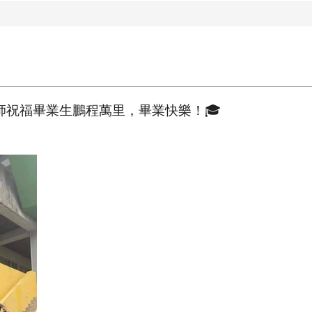
師祝福畢業生鵬程萬里，畢業快樂！🎓