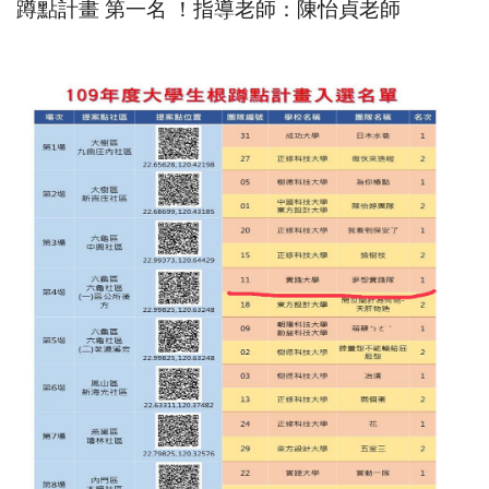
蹲點計畫 第一名 ！指導老師：陳怡貞老師