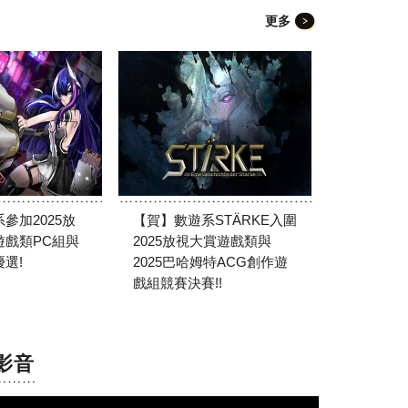
更多
參加2025放
【賀】數遊系STÄRKE入圍
遊戲類PC組與
2025放視大賞遊戲類與
選!
2025巴哈姆特ACG創作遊
戲組競賽決賽!!
影音