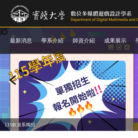
跳
到
主
要
內
容
最新消息
學系介紹
師資介紹
成果展示
區
115數遊系獨招