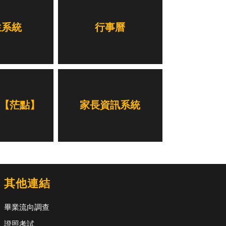
生系統
行事曆
展【茫點】
家長資訊系統
其他連結
畢業流向調查
證照考試