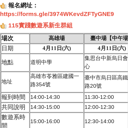
報名網址：
https://forms.gle/3974WKevdZFTyGNE9
115實踐數遊系新生群組
場次
高雄場
臺中場
【中午
日期
4月11日
(
六)
4月11日
(
六)
集思台中新烏日會
地點
道明中學
心
高雄市苓雅區建國一
臺中市烏日區高鐵
地址
路354號
路20號
報到時間
14:00-14:30
11:30-12:00
共同說明
14:30-15:00
12:00-12:30
數遊系時
15:00-16:00
12:30-14:00
間