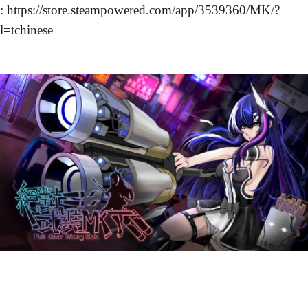
: https://store.steampowered.com/app/3539360/MK/?
l=tchinese